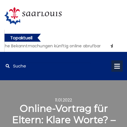
Topaktuell
iche Bekanntmachungen künftig online abrufbar
11.01.2022
Online-Vortrag für
Eltern: Klare Worte? –