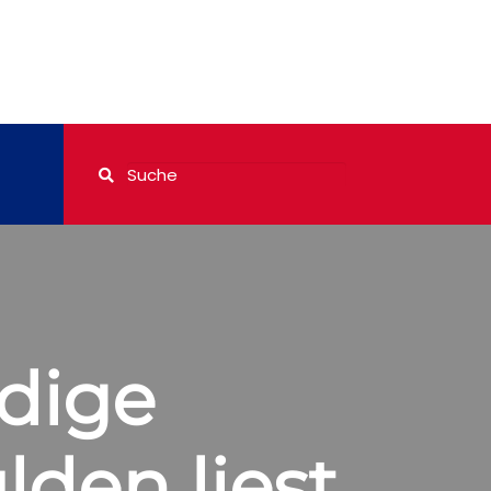
dige
lden liest