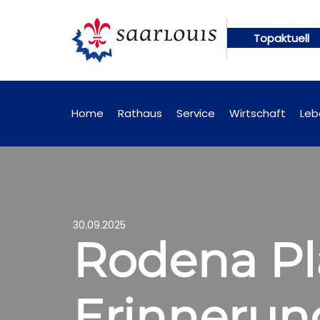
Topaktuell
 künftig online abrufbar
Öffentliche Bekanntmac
Home
Rathaus
Service
Wirtschaft
Leb
30.09.2025
Rodena Pl
Erinnerung