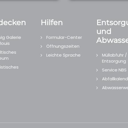
decken
Hilfen
Entsorg
und
ig Galerie
Formular-Center
Abwasse
louis
Öffnungszeiten
tisches
Leichte Sprache
Müllabfuhr /
eum
Entsorgung
istisches
Service NBS
Abfallkalend
Abwasserwe