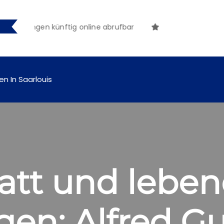
hungen künftig online abrufbar
en In Saarlouis
att und leben
en: Alfred Gu