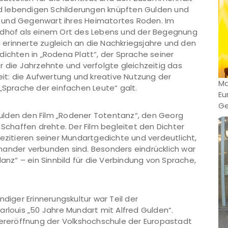
und lebendigen Schilderungen knüpften Gulden und
 und Gegenwart ihres Heimatortes Roden. Im
iedhof als einem Ort des Lebens und der Begegnung
erinnerte zugleich an die Nachkriegsjahre und den
dichten in „Rodena Platt“, der Sprache seiner
r die Jahrzehnte und verfolgte gleichzeitig das
eit: die Aufwertung und kreative Nutzung der
Ma
 „Sprache der einfachen Leute“ galt.
Eu
Ge
ulden den Film „Rodener Totentanz“, den Georg
 Schaffen drehte. Der Film begleitet den Dichter
Rezitieren seiner Mundartgedichte und verdeutlicht,
nander verbunden sind. Besonders eindrücklich war
z“ – ein Sinnbild für die Verbindung von Sprache,
ndiger Erinnerungskultur war Teil der
arlouis „50 Jahre Mundart mit Alfred Gulden“.
tereröffnung der Volkshochschule der Europastadt