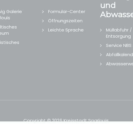
und
ig Galerie
Formular-Center
Abwasse
louis
Öffnungszeiten
tisches
Leichte Sprache
Müllabfuhr /
eum
Entsorgung
istisches
Service NBS
Abfallkalend
Abwasserwe
Copyright © 2026 Kreisstadt Saarlouis.
Designed and Developed by
echtgut
/
Site Point
.