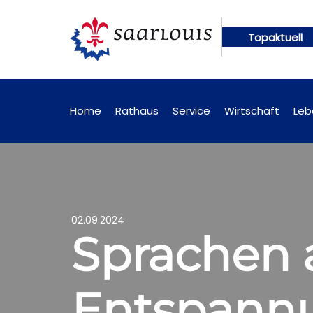
Topaktuell
en künftig online abrufbar
Öffentliche Bekanntm
Home
Rathaus
Service
Wirtschaft
Leb
02.09.2024
Sprachen a
Entspannu