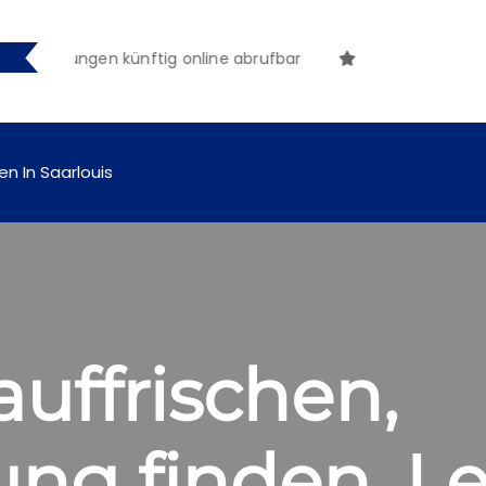
achungen künftig online abrufbar
en In Saarlouis
uffrischen,
ng finden, Le