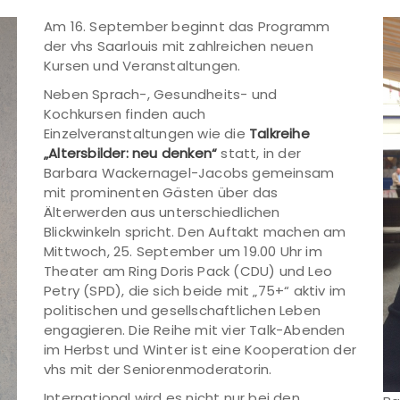
Am 16. September beginnt das Programm
der vhs Saarlouis mit zahlreichen neuen
Kursen und Veranstaltungen.
Neben Sprach-, Gesundheits- und
Kochkursen finden auch
Einzelveranstaltungen wie die
Talkreihe
„Altersbilder: neu denken“
statt, in der
Barbara Wackernagel-Jacobs gemeinsam
mit prominenten Gästen über das
Älterwerden aus unterschiedlichen
Blickwinkeln spricht. Den Auftakt machen am
Mittwoch, 25. September um 19.00 Uhr im
Theater am Ring Doris Pack (CDU) und Leo
Petry (SPD), die sich beide mit „75+“ aktiv im
politischen und gesellschaftlichen Leben
engagieren. Die Reihe mit vier Talk-Abenden
im Herbst und Winter ist eine Kooperation der
vhs mit der Seniorenmoderatorin.
International wird es nicht nur bei den