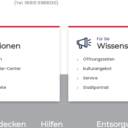
(Tel. 06831 6989030).
Für Sie
ionen
Wissens
n
Öffnungszeiten
lar-Center
Kulturangebot
Service
eite
Stadtportrait
decken
Hilfen
Entsorg