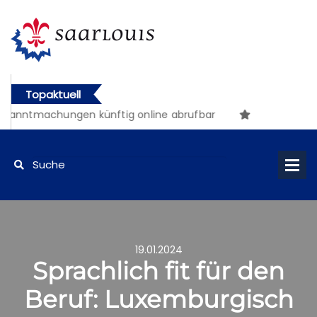
Topaktuell
kanntmachungen künftig online abrufbar
19.01.2024
Sprachlich fit für den
Beruf: Luxemburgisch