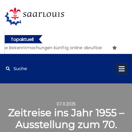
Topaktuell
e Bekanntmachungen künftig online abrufbar
07.11.2025
Zeitreise ins Jahr 1955 –
Ausstellung zum 70.