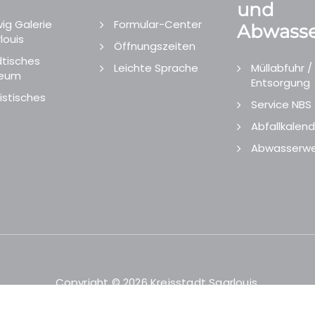
und
ig Galerie
Formular-Center
Abwasse
louis
Öffnungszeiten
tisches
Leichte Sprache
Müllabfuhr /
eum
Entsorgung
istisches
Service NBS
Abfallkalend
Abwasserwe
Copyright © 2026 Kreisstadt Saarlouis.
Designed and Developed by
echtgut
/
Site Point
.