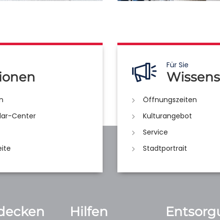
Für Sie
ionen
Wissens
n
Öffnungszeiten
lar-Center
Kulturangebot
Service
eite
Stadtportrait
decken
Hilfen
Entsorg