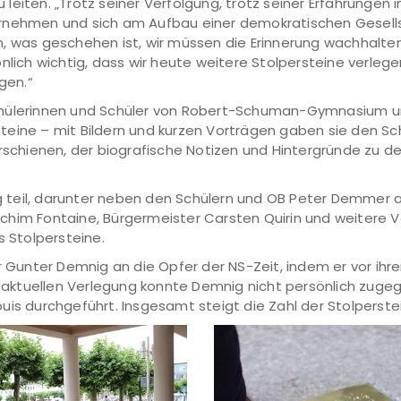
eiten. „Trotz seiner Verfolgung, trotz seiner Erfahrungen i
rnehmen und sich am Aufbau einer demokratischen Gesellsc
, was geschehen ist, wir müssen die Erinnerung wachhalten
nlich wichtig, dass wir heute weitere Stolpersteine verlege
gen.“
Schülerinnen und Schüler von Robert-Schuman-Gymnasium
teine – mit Bildern und kurzen Vorträgen gaben sie den Sc
rschienen, der biografische Notizen und Hintergründe zu de
 teil, darunter neben den Schülern und OB Peter Demmer a
him Fontaine, Bürgermeister Carsten Quirin und weitere V
s Stolpersteine.
er Gunter Demnig an die Opfer der NS-Zeit, indem er vor i
er aktuellen Verlegung konnte Demnig nicht persönlich zuge
is durchgeführt. Insgesamt steigt die Zahl der Stolperstei