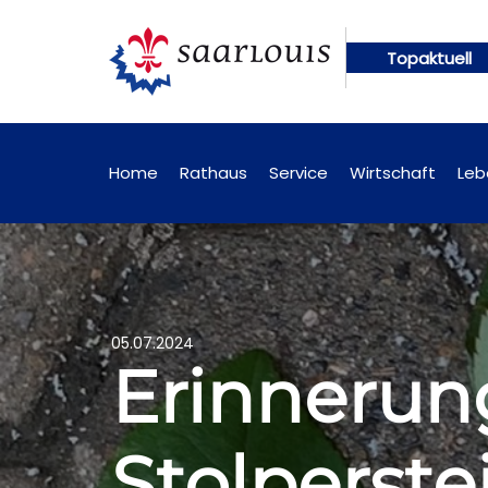
Topaktuell
nftig online abrufbar
Öffentliche Bekanntmachun
Home
Rathaus
Service
Wirtschaft
Leb
05.07.2024
Erinnerun
Stolperste