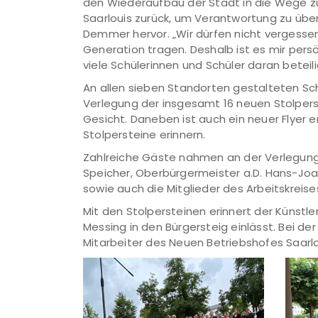
den Wiederaufbau der Stadt in die Wege zu l
Saarlouis zurück, um Verantwortung zu übe
Demmer hervor. „Wir dürfen nicht vergessen
Generation tragen. Deshalb ist es mir persö
viele Schülerinnen und Schüler daran beteili
An allen sieben Standorten gestalteten 
Verlegung der insgesamt 16 neuen Stolpers
Gesicht. Daneben ist auch ein neuer Flyer e
Stolpersteine erinnern.
Zahlreiche Gäste nahmen an der Verlegung
Speicher, Oberbürgermeister a.D. Hans-Joac
sowie auch die Mitglieder des Arbeitskreise
Mit den Stolpersteinen erinnert der Künstl
Messing in den Bürgersteig einlässt. Bei d
Mitarbeiter des Neuen Betriebshofes Saarlou