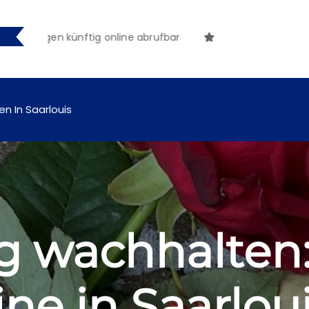
gen künftig online abrufbar
en In Saarlouis
g wachhalten:
ine in Saarloui