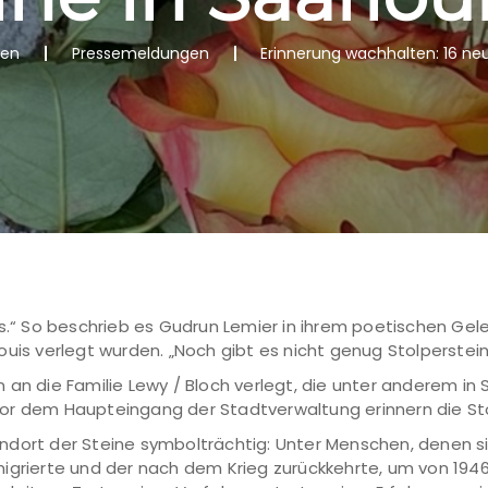
nen
Pressemeldungen
Erinnerung wachhalten: 16 neue
es.“ So beschrieb es Gudrun Lemier in ihrem poetischen Gel
ouis verlegt wurden. „Noch gibt es nicht genug Stolperstei
 an die Familie Lewy / Bloch verlegt, die unter anderem in 
r dem Haupteingang der Stadtverwaltung erinnern die Stol
ndort der Steine symbolträchtig: Unter Menschen, denen si
igrierte und der nach dem Krieg zurückkehrte, um von 1946 