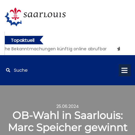
Topaktuell
iche Bekanntmachungen künftig online abrufbar
25.06.2024
OB-Wahl in Saarlouis:
Marc Speicher gewinnt