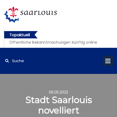
Topaktuell
Öffentliche Bekanntmachungen künftig online
abrufbar
06.05.2022
Stadt Saarlouis
novelliert