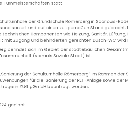
e Turnmeisterschaften statt.
e Schulturnhalle der Grundschule Römerberg in Saarlouis-R
assend saniert und auf einen zeitgemäßen Stand gebracht
 technischen Komponenten wie Heizung, Sanitär, Lüftung, 
iheit mit Zugang und behinderten gerechten Dusch-WC wir
berg befindet sich im Gebiet der städtebaulichen Gesam
usammenhalt (vormals Soziale Stadt) ist.
Sanierung der Schulturnhalle Römerberg“ im Rahmen der 
Zuwendungen für die Sanierung der RLT-Anlage sowie der 
ektträgerin ZUG gGmbH beantragt worden.
2024 geplant.