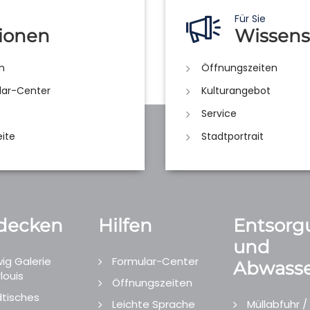
Für Sie
ionen
Wissens
n
Öffnungszeiten
lar-Center
Kulturangebot
Service
eite
Stadtportrait
decken
Hilfen
Entsorg
und
ig Galerie
Formular-Center
Abwasse
louis
Öffnungszeiten
tisches
Leichte Sprache
Müllabfuhr /