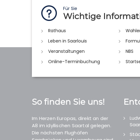
Für Sie
Wichtige Informat
Rathaus
Wahle
Leben in Saarlouis
Formu
Veranstaltungen
NBS
Online-Terminbuchung
Starts
So finden Sie uns!
Ent
Ludw
Im Herzen Europas, direkt an der
Saar
A8 im idyllischen Saartal gelegen.
Die nächsten Flughäfen
Städ
Saarbrücken und Luxembourg sind