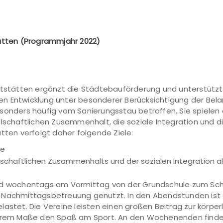
tätten (Programmjahr 2022)
ortstätten ergänzt die Städtebauförderung und unterstütz
en Entwicklung unter besonderer Berücksichtigung der Bel
onders häufig vom Sanierungsstau betroffen. Sie spielen als
llschaftlichen Zusammenhalt, die soziale Integration und d
tten verfolgt daher folgende Ziele:
se
lschaftlichen Zusammenhalts und der sozialen Integration a
ird wochentags am Vormittag von der Grundschule zum Sch
r Nachmittagsbetreuung genutzt. In den Abendstunden ist
astet. Die Vereine leisten einen großen Beitrag zur körper
rem Maße den Spaß am Sport. An den Wochenenden finden