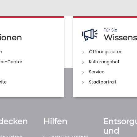
Für Sie
ionen
Wissens
n
Öffnungszeiten
lar-Center
Kulturangebot
Service
eite
Stadtportrait
decken
Hilfen
Entsorg
und