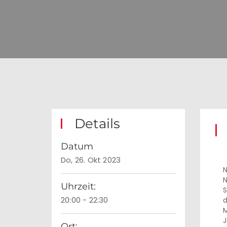
Details
Datum
Do, 26. Okt 2023
N
N
Uhrzeit:
S
20:00 - 22:30
d
M
J
Ort: