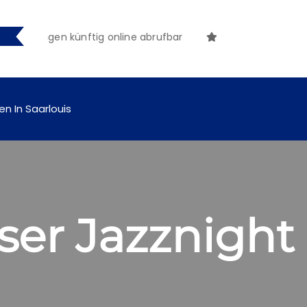
achungen künftig online abrufbar
en In Saarlouis
iser Jazznight