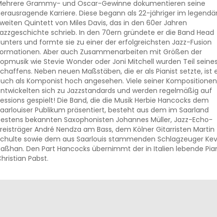
ehrere Grammy- und Oscar-Gewinne dokumentieren seine
erausragende Karriere. Diese begann als 22-jähriger im legendä
weiten Quintett von Miles Davis, das in den 60er Jahren
azzgeschichte schrieb. In den 70ern gründete er die Band Head
unters und formte sie zu einer der erfolgreichsten Jazz-Fusion
ormationen. Aber auch Zusammenarbeiten mit Größen der
opmusik wie Stevie Wonder oder Joni Mitchell wurden Teil seine
chaffens. Neben neuen Maßstäben, die er als Pianist setzte, ist 
uch als Komponist hoch angesehen. Viele seiner Kompositionen
ntwickelten sich zu Jazzstandards und werden regelmäßig auf
essions gespielt! Die Band, die die Musik Herbie Hancocks dem
aarlouiser Publikum präsentiert, besteht aus dem im Saarland
estens bekannten Saxophonisten Johannes Müller, Jazz-Echo-
reisträger André Nendza am Bass, dem Kölner Gitarristen Martin
chulte sowie dem aus Saarlouis stammenden Schlagzeuger Kev
aßhan. Den Part Hancocks übernimmt der in Italien lebende Pian
hristian Pabst.