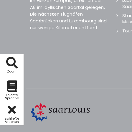
Ludw
Im Herzen Europas, direkt an der
Saar
A8 im idyllischen Saartal gelegen.
Die nächsten Flughäfen
Städ
Saarbrücken und Luxembourg sind
Mus
nur wenige Kilometer entfernt.
Tour
Zoom
Leichte
Sprache
schließe
Aktionen