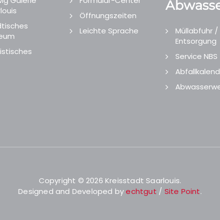
ig Galerie
Formular-Center
Abwasse
louis
Öffnungszeiten
tisches
Leichte Sprache
Müllabfuhr /
eum
Entsorgung
istisches
Service NBS
Abfallkalend
Abwasserwe
Copyright © 2026 Kreisstadt Saarlouis.
Designed and Developed by
echtgut
/
Site Point
.