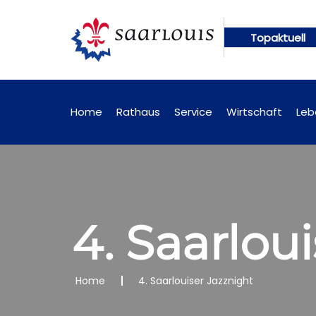
Topaktuell
en künftig online abrufbar
Öffentliche Bekanntm
Home
Rathaus
Service
Wirtschaft
Leb
4. Saarlou
Home
4. Saarlouiser Jazznight