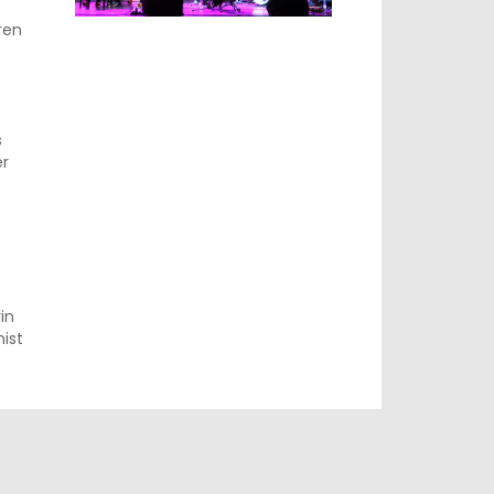
ren
s
er
in
ist