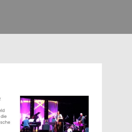
z
eld
 die
ische