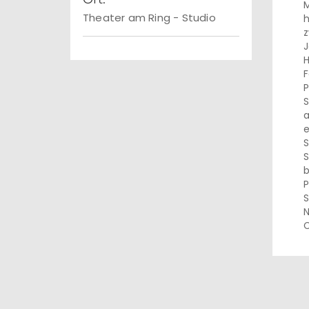
M
Theater am Ring - Studio
h
z
J
H
F
P
S
a
e
S
S
b
P
S
N
C