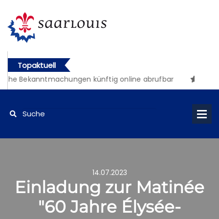
Topaktuell
iche Bekanntmachungen künftig online abrufbar
14.07.2023
Einladung zur Matinée
"60 Jahre Élysée-