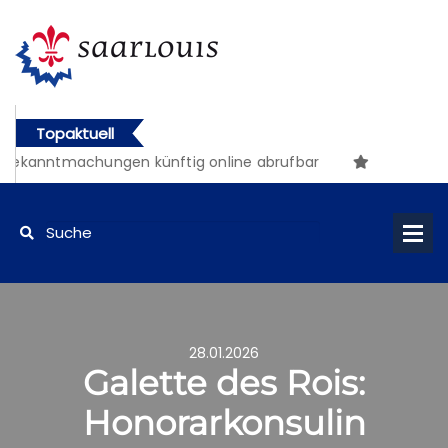
Topaktuell
machungen künftig online abrufbar
28.01.2026
Galette des Rois:
Honorarkonsulin