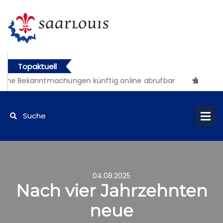
Topaktuell
iche Bekanntmachungen künftig online abrufbar
04.08.2025
Nach vier Jahrzehnten
neue