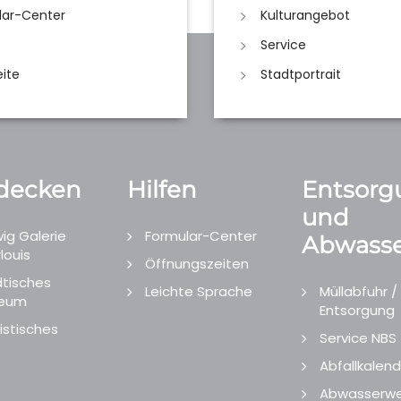
lar-Center
Kulturangebot
Service
eite
Stadtportrait
decken
Hilfen
Entsorg
und
ig Galerie
Formular-Center
Abwasse
louis
Öffnungszeiten
tisches
Leichte Sprache
Müllabfuhr /
eum
Entsorgung
istisches
Service NBS
Abfallkalend
Abwasserwe