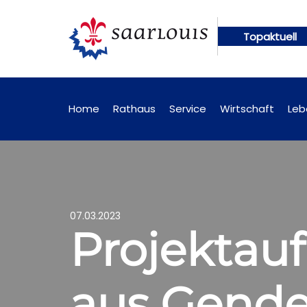
Topaktuell
gen künftig online abrufbar
Öffentliche Bekannt
Home
Rathaus
Service
Wirtschaft
Leb
07.03.2023
Projektauf
aus Gend