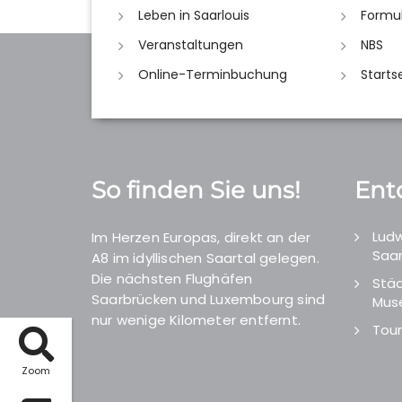
Leben in Saarlouis
Formu
Veranstaltungen
NBS
Online-Terminbuchung
Starts
So finden Sie uns!
Ent
Ludw
Im Herzen Europas, direkt an der
Saar
A8 im idyllischen Saartal gelegen.
Die nächsten Flughäfen
Städ
Saarbrücken und Luxembourg sind
Mus
nur wenige Kilometer entfernt.
Tour
Zoom