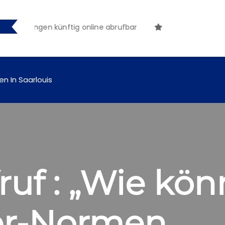
machungen künftig online abrufbar
en In Saarlouis
ruf : „Wie kö
er-Normen