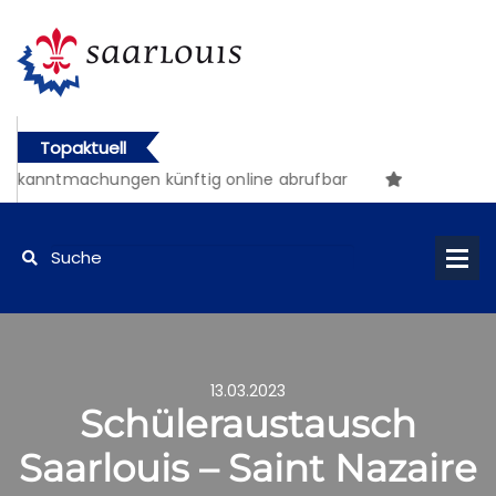
Topaktuell
ekanntmachungen künftig online abrufbar
13.03.2023
Schüleraustausch
Saarlouis – Saint Nazaire