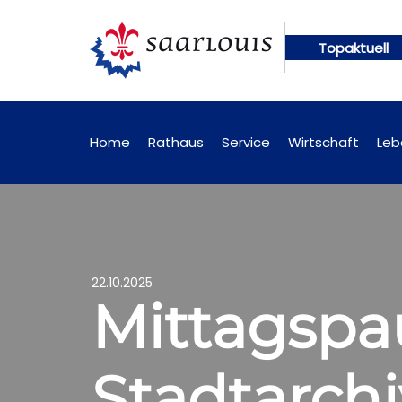
Topaktuell
ngen künftig online abrufbar
Öffentliche Bekann
Home
Rathaus
Service
Wirtschaft
Leb
22.10.2025
Mittagspa
Stadtarchi