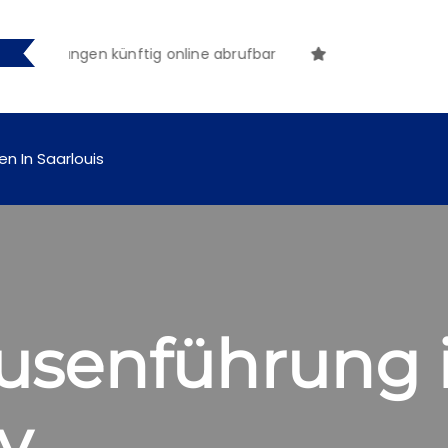
tmachungen künftig online abrufbar
en In Saarlouis
usenführung
v