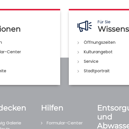
Für Sie
ionen
Wissens
n
Öffnungszeiten
lar-Center
Kulturangebot
Service
eite
Stadtportrait
decken
Hilfen
Entsorg
und
ig Galerie
Formular-Center
Abwasse
louis