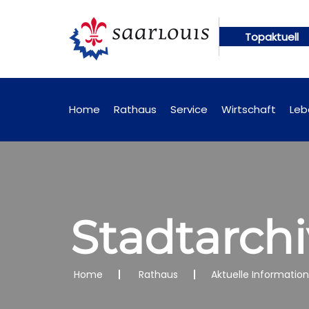
Topaktuell
künftig online abrufbar
Öffentliche Bekanntmach
Home
Rathaus
Service
Wirtschaft
Leb
Stadtarchi
Home
Rathaus
Aktuelle Informatio