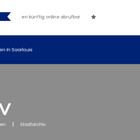
ungen künftig online abrufbar
en In Saarlouis
v
nen
Stadtarchiv