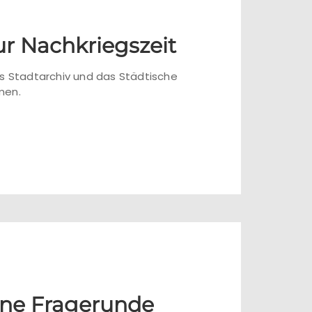
r Nachkriegszeit
s Stadtarchiv und das Städtische
men.
ene Fragerunde