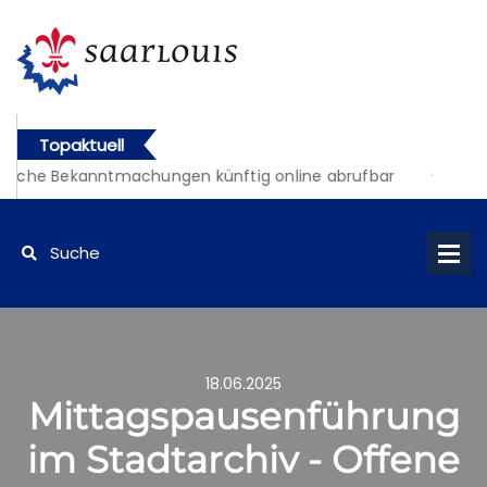
Topaktuell
liche Bekanntmachungen künftig online abrufbar
18.06.2025
Mittagspausenführung
im Stadtarchiv - Offene