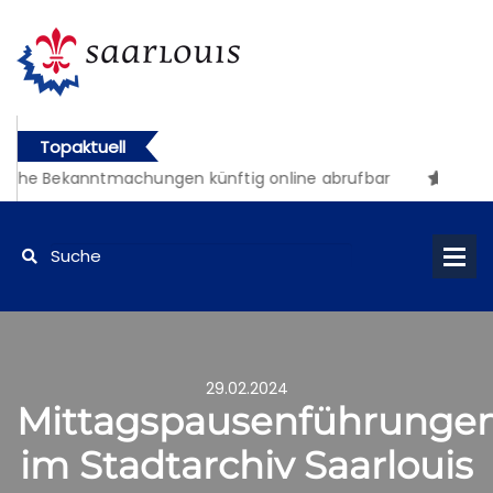
Topaktuell
iche Bekanntmachungen künftig online abrufbar
29.02.2024
Mittagspausenführunge
im Stadtarchiv Saarlouis