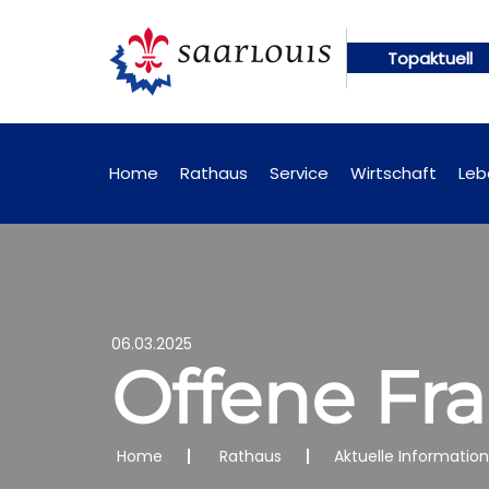
Topaktuell
ünftig online abrufbar
Öffentliche Bekanntmachu
Home
Rathaus
Service
Wirtschaft
Leb
06.03.2025
Offene Fr
Home
Rathaus
Aktuelle Informatio