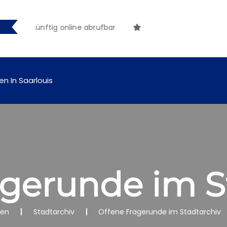
ngen künftig online abrufbar
en In Saarlouis
agerunde im S
nen
Stadtarchiv
Offene Fragerunde im Stadtarchiv