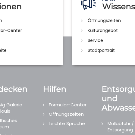
ionen
Wissens
n
Öffnungszeiten
lar-Center
Kulturangebot
Service
eite
Stadtportrait
decken
Hilfen
Entsorg
und
ig Galerie
Formular-Center
Abwasse
louis
Öffnungszeiten
tisches
Leichte Sprache
Müllabfuhr /
eum
Entsorgung