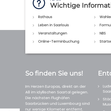
Wichtige Informat
Rathaus
Wahle
Leben in Saarlouis
Formu
Veranstaltungen
NBS
Online-Terminbuchung
Starts
So finden Sie uns!
Ent
Ludw
Im Herzen Europas, direkt an der
Saar
A8 im idyllischen Saartal gelegen.
Die nächsten Flughäfen
Städ
Saarbrücken und Luxembourg sind
Mus
nur wenige Kilometer entfernt.