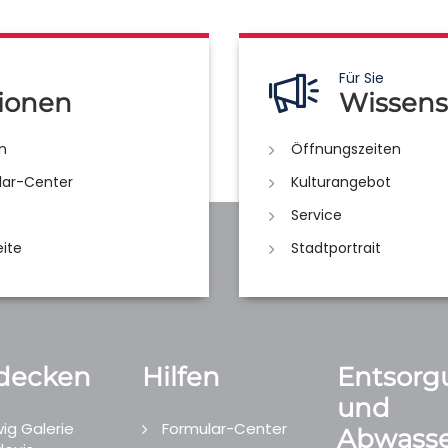
Für Sie
ionen
Wissens
n
Öffnungszeiten
lar-Center
Kulturangebot
Service
eite
Stadtportrait
decken
Hilfen
Entsorg
und
ig Galerie
Formular-Center
Abwasse