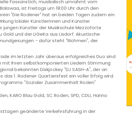
izielle Fassanstich, musikalisch umrahmt vom
lawaa, ist Freitags um 18:00 Uhr durch den
erein "Die Rodener" hat an beiden Tagen zudem ein
kung lokaler Künstlerinnen und Künstler
e jungen Künstler der Musikschule Mezzoforte
 Gold und der LiGeKa aus Lisdorf. Akustische
 mundgesungen - dafür steht "Richmen", der
rade im letzten Jahr überaus erfolgreiches Duo sind
n mit ihren selbstkomponierten Liedern Stimmung
regional bekannten Diskjockey "DJ SASH-A", der an
das 1. Rodener Quartiersfest ein voller Erfolg wird.
Programms "Sozialer Zusammenhalt Roden"
oden, KARO Blau Gold, SC Roden, SPD, CDU, Hanno
Festtagen geänderte Verkehrsführung in der