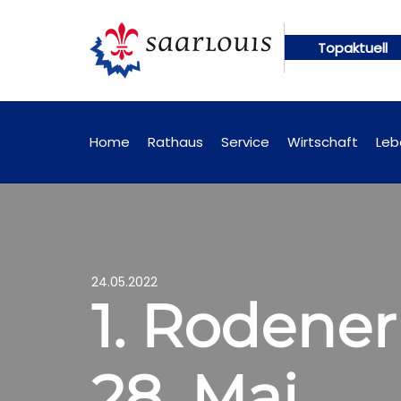
Topaktuell
en künftig online abrufbar
Öffentliche Bekanntm
Home
Rathaus
Service
Wirtschaft
Leb
24.05.2022
1. Rodener
28. Mai