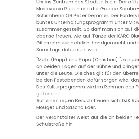
Uhr ins Zentrum des Stadtteils ein. Der off
Musikverein Roden und der Gruppe Samba-Ba
Schirmherrn OB Peter Demmer. Der Förderv
buntes Unterhaltungsprogramm unter Mitwir
zusammengestellt. So darf man sich auf di
ebenso freuen, wie auf Tänze der KARO Blau
Gitarrenmusik - ehrlich, handgemacht und
Samstags dabei sein wird.
"Mats (Rupp) und Papa (Christian) ", ein ge
an beiden Tagen auf der Bühne und bringe
unter die Leute. Gleiches gilt für den über
beiden Festabenden dafür sorgen wird, dass 
Das Kulturprogramm wird im Rahmen des 
gefördert.
Auf einen regen Besuch freuen sich: DJK R
Mouget und Sascha Eder.
Der Veranstalter weist auf die an beiden 
Schulstraße hin.