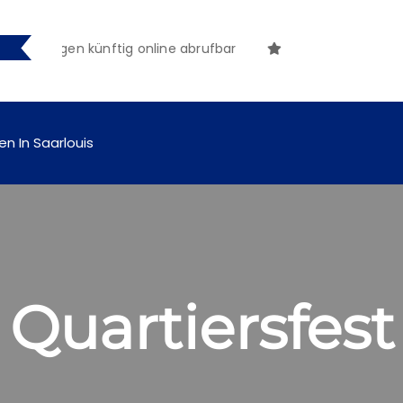
achungen künftig online abrufbar
en In Saarlouis
 Quartiersfest