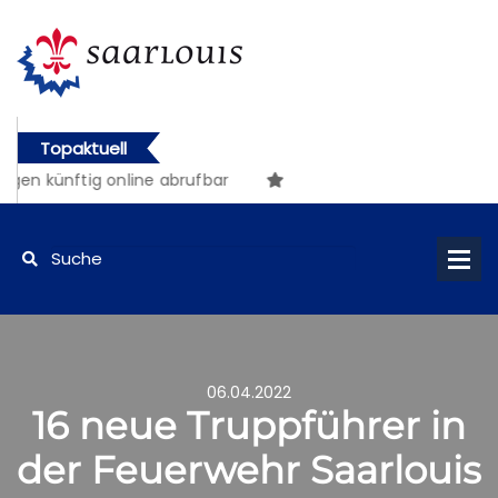
Topaktuell
n künftig online abrufbar
06.04.2022
16 neue Truppführer in
der Feuerwehr Saarlouis