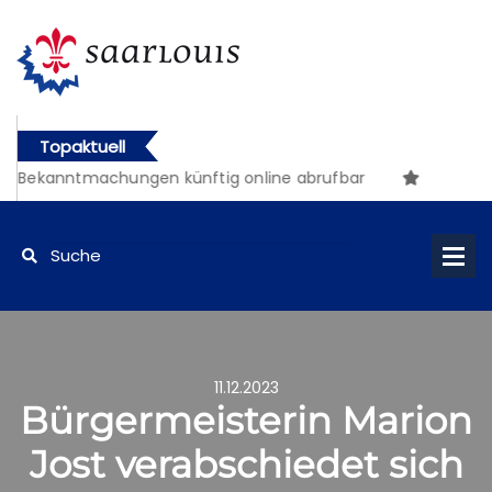
Topaktuell
anntmachungen künftig online abrufbar
11.12.2023
Bürgermeisterin Marion
Jost verabschiedet sich