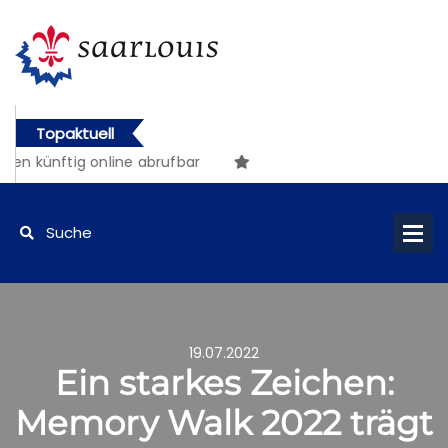
Topaktuell
nftig online abrufbar
19.07.2022
Ein starkes Zeichen:
Memory Walk 2022 trägt