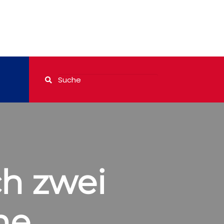
ch zwei
he