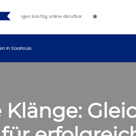
achungen künftig online abrufbar
en In Saarlouis
 Klänge: Glei
ür erfolgreic