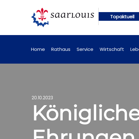
Topaktuell
en künftig online abrufbar
Öffentliche Bekanntm
Home
Rathaus
Service
Wirtschaft
Leb
20.10.2023
Königliche
Ehrungen f