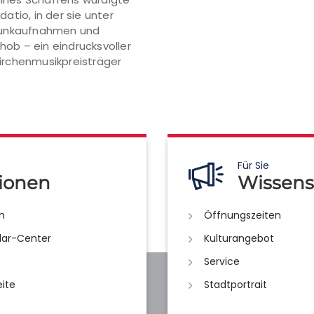
datio, in der sie unter
dfunkaufnahmen und
hob – ein eindrucksvoller
 Kirchenmusikpreisträger
Für Sie
ionen
Wissens
n
Öffnungszeiten
lar-Center
Kulturangebot
Service
eite
Stadtportrait