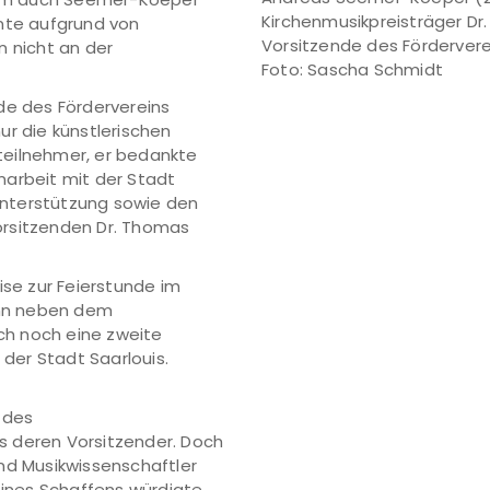
Kirchenmusikpreisträger Dr
nnte aufgrund von
Vorsitzende des Fördervere
n nicht an der
Foto: Sascha Schmidt
de des Fördervereins
ur die künstlerischen
teilnehmer, er bedankte
narbeit mit der Stadt
 Unterstützung sowie den
orsitzenden Dr. Thomas
ise zur Feierstunde im
nn neben dem
h noch eine zweite
 der Stadt Saarlouis.
 des
s deren Vorsitzender. Doch
nd Musikwissenschaftler
seines Schaffens würdigte