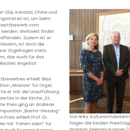
er USA, Kanada, China und
ngetreten ist, um beim
nswettbewerb vom
 werden. Weltweit findet
affenden. Zudem ist er
Gewinn, ist doch die
iser Orgeltagen stets
m, das auch für das
alisches Angebot
tbewerbes erhielt Elias
tion „Moerae“ für Orgel,
rte er mit der Uraufführung
rtes in der Kirche „St.
eite Preis ging an Andreas
omposition „Bashö-Gesang“
Von links: Kulturamtsleiter
 Preis erhielt Prof. Dr.
folgen die beiden Preistr
ie mit Tränen säen“ für
Andreas Seemer-Koeper (2. P
hm auch Seemer-Koeper