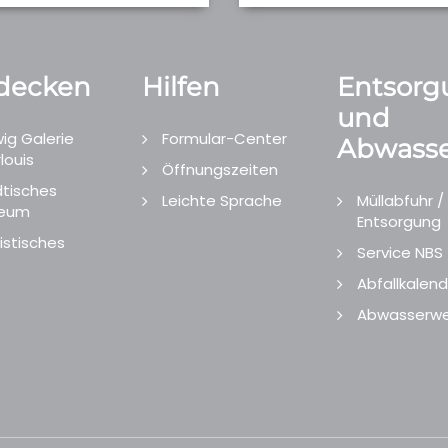
decken
Hilfen
Entsorg
und
ig Galerie
Formular-Center
Abwasse
louis
Öffnungszeiten
tisches
Leichte Sprache
Müllabfuhr /
eum
Entsorgung
istisches
Service NBS
Abfallkalend
Abwasserwe