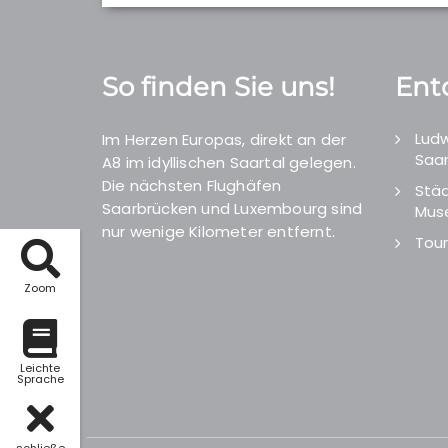
So finden Sie uns!
Ent
Ludw
Im Herzen Europas, direkt an der
Saar
A8 im idyllischen Saartal gelegen.
Die nächsten Flughäfen
Städ
Saarbrücken und Luxembourg sind
Mus
nur wenige Kilometer entfernt.
Tour
Zoom
Leichte
Sprache