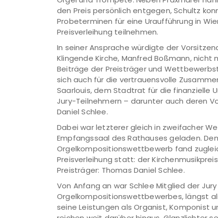
den Preis persönlich entgegen, Schultz ko
Probeterminen für eine Uraufführung in Wie
Preisverleihung teilnehmen.
In seiner Ansprache würdigte der Vorsitzen
Klingende Kirche, Manfred Boßmann, nicht n
Beiträge der Preisträger und Wettbewerbs
sich auch für die vertrauensvolle Zusamme
Saarlouis, dem Stadtrat für die finanzielle
Jury-Teilnehmern – darunter auch deren V
Daniel Schlee.
Dabei war letzterer gleich in zweifacher We
Empfangssaal des Rathauses geladen. De
Orgelkompositionswettbewerb fand zugleic
Preisverleihung statt: der Kirchenmusikpreis
Preisträger: Thomas Daniel Schlee.
Von Anfang an war Schlee Mitglied der Jury
Orgelkompositionswettbewerbes, längst al
seine Leistungen als Organist, Komponist u
reichen weit darüber hinaus. Glanzlichter 