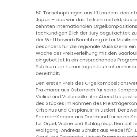
50 Tonschöpfungen aus 19 Ländern, darunt
Japan – das war das Teilnehmerfeld, das a
zehnten Internationalen Orgelkompositio
fachkundigen Blick der Jury begutachtet zu
der Wettbewerb Beachtung unter Musiksch
besonders für die regionale Musikszene ein 
Woche der Preisverleihung mit den Saarlou
eingebettet in ein ansprechendes Program
Publikum ein herausragendes kirchenmusik
bereithält.
Den ersten Preis des Orgelkompositionswet
Praxmarer aus Österreich für seine Komposi
Violine und Violoncello. Am Abend begeiste
des Stückes im Rahmen des Preisträgerkonze
Crispinus und Crispianus“ in Lisdorf. Der zw
Seemer-Koeper aus Dortmund für seine K
für Orgel, Violine und Schlagzeug. Den dritten
Wolfgang-Andreas Schultz aus Wedel für „D
Orgel und Trompete. Neben Praxmarer na