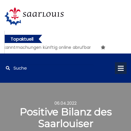
Topaktuell
ekanntmachungen künftig online abrufbar
06.04.2022
Positive Bilanz des
Saarlouiser