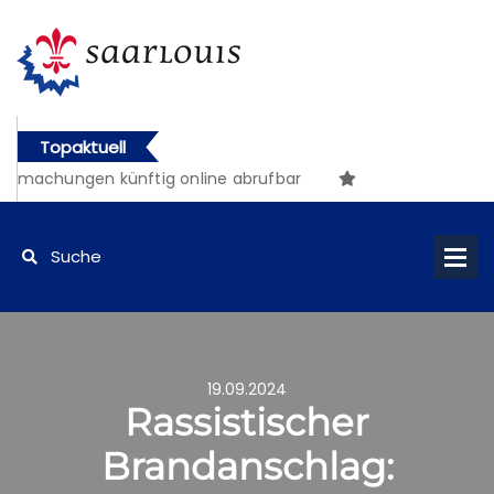
Topaktuell
chungen künftig online abrufbar
19.09.2024
Rassistischer
Brandanschlag: