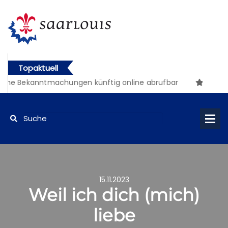
Topaktuell
che Bekanntmachungen künftig online abrufbar
15.11.2023
Weil ich dich (mich)
liebe