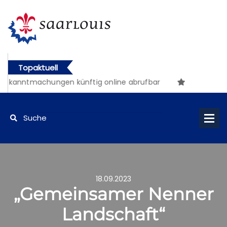
Topaktuell
nntmachungen künftig online abrufbar
18.09.2023
„Gemeinsamer Nenner
Landschaft“