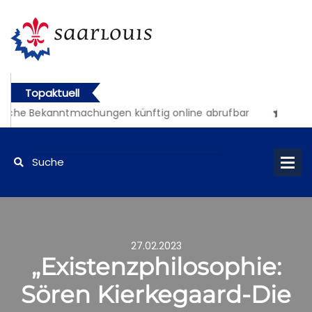
Topaktuell
liche Bekanntmachungen künftig online abrufbar
27.02.2023
„Existenzphilosophie:
Sören Kierkegaard-Die