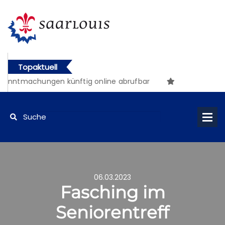
Topaktuell
anntmachungen künftig online abrufbar
06.03.2023
Fasching im
Seniorentreff