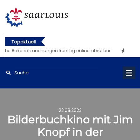
Topaktuell
iche Bekanntmachungen künftig online abrufbar
23.08.2023
Bilderbuchkino mit Jim
Knopf in der