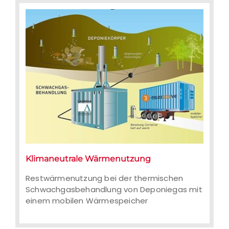
Klimaneutrale Wärmenutzung
Restwärmenutzung bei der
thermischen Schwachgasbehandlung
Restwärmenutzung bei der thermischen
von Deponiegas mit einem mobilen
Schwachgasbehandlung von Deponiegas mit
Wärmespeicher
einem mobilen Wärmespeicher