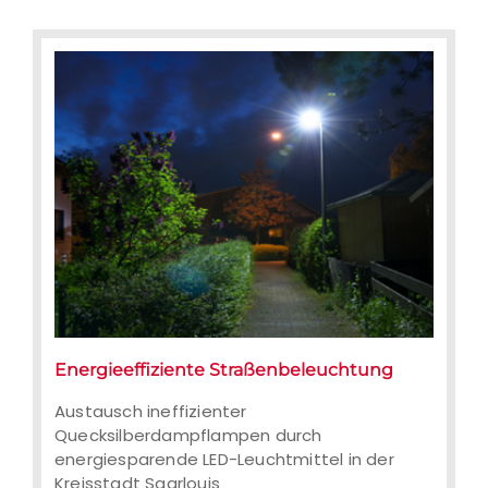
Energieeffiziente Straßenbeleuchtung
Austausch ineffizienter
Quecksilberdampflampen durch
Austausch ineffizienter
energiesparende LED-Leuchtmittel in
Quecksilberdampflampen durch
der Kreisstadt Saarlouis
energiesparende LED-Leuchtmittel in der
Kreisstadt Saarlouis