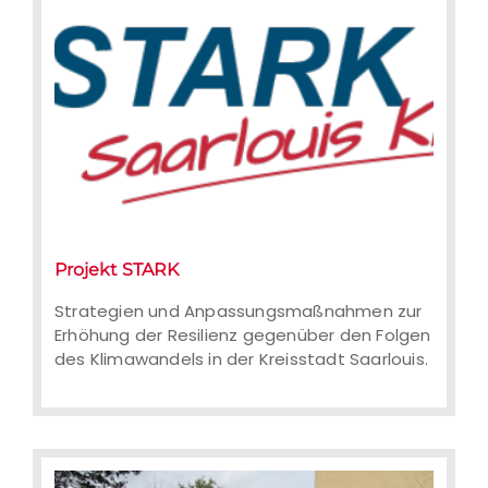
Projekt STARK
Strategien und
Anpassungsmaßnahmen zur Erhöhung
Strategien und Anpassungsmaßnahmen zur
der Resilienz gegenüber den Folgen des
Erhöhung der Resilienz gegenüber den Folgen
Klimawandels in der Kreisstadt
des Klimawandels in der Kreisstadt Saarlouis.
Saarlouis.