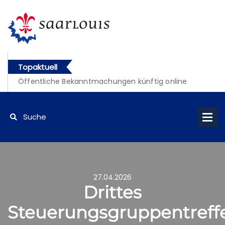
Topaktuell
Öffentliche Bekanntmachungen künftig online
abrufbar
27.04.2026
Drittes
Steuerungsgruppentreff