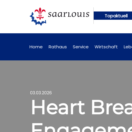
Topaktuell
n künftig online abrufbar
Öffentliche Bekanntma
Home
Rathaus
Service
Wirtschaft
Leb
03.03.2026
Heart Brea
Engageme