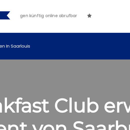
chungen künftig online abrufbar
en In Saarlouis
kfast Club er
nt von Saarb