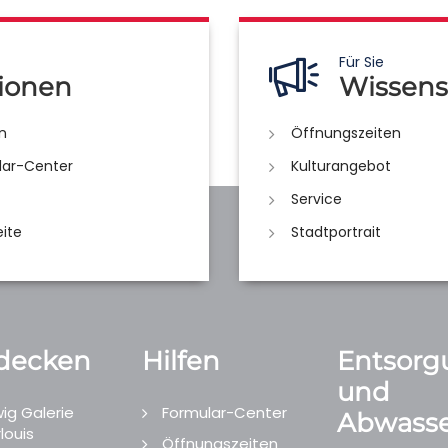
Für Sie
ionen
Wissens
n
Öffnungszeiten
lar-Center
Kulturangebot
Service
eite
Stadtportrait
decken
Hilfen
Entsorg
und
ig Galerie
Formular-Center
Abwasse
louis
Öffnungszeiten