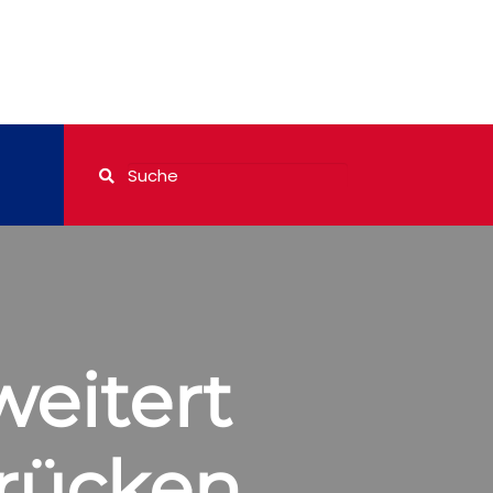
weitert
rücken