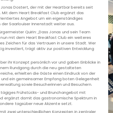
onas Dostert, der mit der Heartbar bereits seit
st. Mit dem Heart Breakfast Club ergänzt das
rientiertes Angebot um ein eigenständiges
 der Saarlouiser Innenstadt weiter aus.
rgermeister Quirin: „Dass Jonas und sein Team
 nun mit dem Heart Breakfast Club ein weiteres
kes Zeichen für das Vertrauen in unsere Stadt. Wer
 investiert, trägt aktiv zur positiven Entwicklung
ber ihr Konzept persönlich vor und gaben Einblicke in
einem Rundgang durch die neu gestalteten
reiche, erhielten die Gäste einen Eindruck von der
ng und ein gemeinsamer Empfang boten Gelegenheit
verwaltung sowie Besucherinnen und Besuchern.
nztägiges Frühstücks- und Brunchangebot mit
nd ergänzt damit das gastronomische Spektrum in
sondere tagsüber neue Akzente setzt.
mit zwei unterschiedlichen Konzepten in zentraler