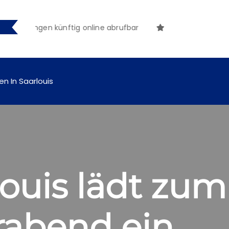
chungen künftig online abrufbar
en In Saarlouis
ouis lädt zum
rabend ein