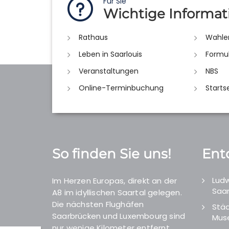
Für Sie
Wichtige Informat
Rathaus
Wahle
Leben in Saarlouis
Formu
Veranstaltungen
NBS
Online-Terminbuchung
Starts
So finden Sie uns!
Ent
Ludw
Im Herzen Europas, direkt an der
Saar
A8 im idyllischen Saartal gelegen.
Die nächsten Flughäfen
Städ
Saarbrücken und Luxembourg sind
Mus
nur wenige Kilometer entfernt.