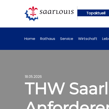
Topaktuell
n künftig online abrufbar
Öffentliche Bekanntma
Home
Rathaus
Service
Wirtschaft
Leb
18.05.2026
THW Saarl
Anfordere