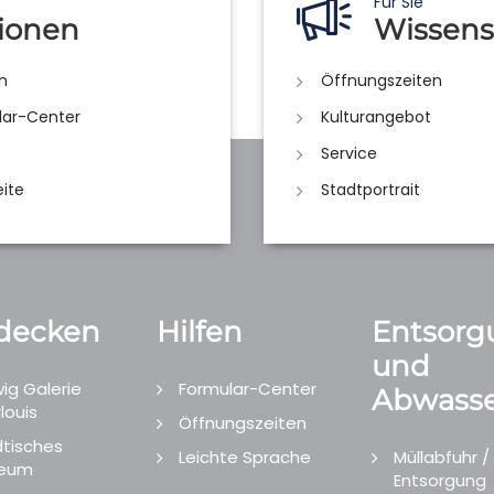
Für Sie
ionen
Wissens
n
Öffnungszeiten
lar-Center
Kulturangebot
Service
eite
Stadtportrait
decken
Hilfen
Entsorg
und
ig Galerie
Formular-Center
Abwasse
louis
Öffnungszeiten
tisches
Leichte Sprache
Müllabfuhr /
eum
Entsorgung