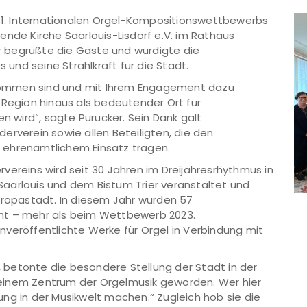
 11. Internationalen Orgel-Kompositionswettbewerbs
ende Kirche Saarlouis-Lisdorf e.V. im Rathaus
 begrüßte die Gäste und würdigte die
nd seine Strahlkraft für die Stadt.
gekommen sind und mit Ihrem Engagement dazu
 Region hinaus als bedeutender Ort für
wird“, sagte Purucker. Sein Dank galt
erverein sowie allen Beteiligten, die den
 ehrenamtlichem Einsatz tragen.
vereins wird seit 30 Jahren im Dreijahresrhythmus in
aarlouis und dem Bistum Trier veranstaltet und
uropastadt. In diesem Jahr wurden 57
ht – mehr als beim Wettbewerb 2023.
veröffentlichte Werke für Orgel in Verbindung mit
s, betonte die besondere Stellung der Stadt in der
zu einem Zentrum der Orgelmusik geworden. Wer hier
ng in der Musikwelt machen.“ Zugleich hob sie die