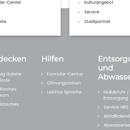
lar-Center
Kulturangebot
Service
eite
Stadtportrait
decken
Hilfen
Entsorg
und
ig Galerie
Formular-Center
Abwasse
louis
Öffnungszeiten
tisches
Leichte Sprache
Müllabfuhr /
eum
Entsorgung
istisches
Service NBS
Abfallkalend
Abwasserwe