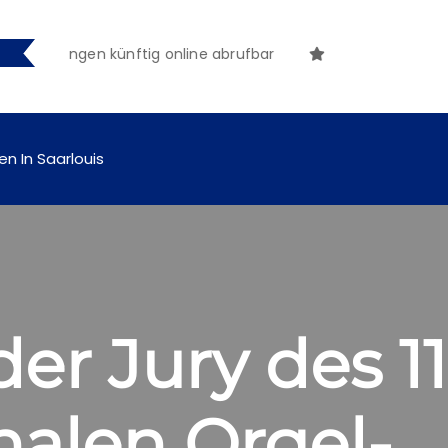
achungen künftig online abrufbar
en In Saarlouis
r Jury des 11
nalen Orgel-