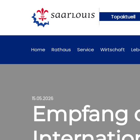
Topaktuell
gen künftig online abrufbar
Öffentliche Bekanntm
Home
Rathaus
Service
Wirtschaft
Leb
15.05.2026
Empfang de
Internatio