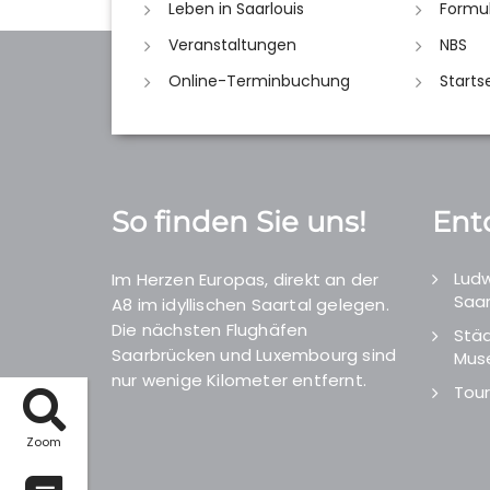
Leben in Saarlouis
Formu
Veranstaltungen
NBS
Online-Terminbuchung
Starts
So finden Sie uns!
Ent
Ludw
Im Herzen Europas, direkt an der
Saar
A8 im idyllischen Saartal gelegen.
Die nächsten Flughäfen
Städ
Saarbrücken und Luxembourg sind
Mus
nur wenige Kilometer entfernt.
Tour
Zoom