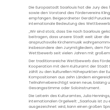
Die Europastadt Saarlouis hat die Jury des
sowie den Vorstand des Fördervereins Kling
empfangen. Beigeordneter Gerald Purucker
internationale Bedeutung des Wettbewerbs u
„Wir sind stolz, dass Sie nach Saarlouis 
beitragen, dass unsere Stadt weit über die
anspruchsvolle Kirchenmusik wahrgenommen 
insbesondere den Jurymitgliedern, dem Förd
Wettbewerb seit vielen Jahren mit großem
Der traditionsreiche Wettbewerb des Förder
Kooperation mit dem Kulturamt der Stadt S
zählt zu den kulturellen Höhepunkten der E
Kompositionen aus zehn Ländern eingereic
Teilnahmeberechtigt waren neue, bislang un
Gesangsstimme oder Soloinstrument.
Die Leiterin des Kulturamtes, Julia Henning
internationalen Orgelwelt: „Saarlouis ist 
ausgezeichnet wird, kann einen großen Spru