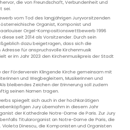
rvor, die von Freundschaft, Verbundenheit und
 sei.
ewerb vom Tod des langjährigen Juryvorsitzenden
 österreichische Organist, Komponist und
 Saarlouiser Orgel-Kompositionswettbewerb 1996
e diese seit 2014 als Vorsitzender. Durch sein
geblich dazu beigetragen, dass sich die
 Adresse für anspruchsvolle Kirchenmusik
ielt er im Jahr 2023 den Kirchenmusikpreis der Stadt
 der Förderverein Klingende Kirche gemeinsam mit
terinnen und Wegbegleitern, Musikerinnen und
Als bleibendes Zeichen der Erinnerung soll zudem
künftig seinen Namen tragen.
rbs spiegelt sich auch in der hochkarätigen
 siebenköpfigen Jury übernahm in diesem Jahr
organist der Kathedrale Notre-Dame de Paris. Zur Jury
enfalls Titularorganist an Notre-Dame de Paris, die
. Violeta Dinescu, die Komponisten und Organisten