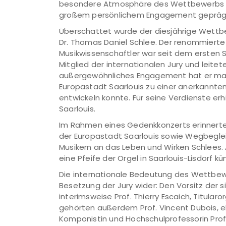
besondere Atmosphäre des Wettbewerbs he
großem persönlichem Engagement geprägt
Überschattet wurde der diesjährige Wettb
Dr. Thomas Daniel Schlee. Der renommierte
Musikwissenschaftler war seit dem ersten
Mitglied der internationalen Jury und leitet
außergewöhnliches Engagement hat er maß
Europastadt Saarlouis zu einer anerkannten
entwickeln konnte. Für seine Verdienste erh
Saarlouis.
Im Rahmen eines Gedenkkonzerts erinnerte
der Europastadt Saarlouis sowie Wegbeglei
Musikern an das Leben und Wirken Schlees. 
eine Pfeife der Orgel in Saarlouis-Lisdorf 
Die internationale Bedeutung des Wettbewe
Besetzung der Jury wider: Den Vorsitz der
interimsweise Prof. Thierry Escaich, Titular
gehörten außerdem Prof. Vincent Dubois, eb
Komponistin und Hochschulprofessorin Prof