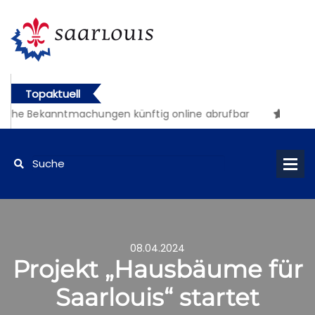
Topaktuell
iche Bekanntmachungen künftig online abrufbar
08.04.2024
Projekt „Hausbäume für
Saarlouis“ startet