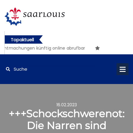
Topaktuell
 künftig online abrufbar
16.02.2023
+++Schockschwerenot:
Die Narren sind