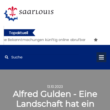
Topaktuell
che Bekanntmachungen künftig online abrufbar
13.10.2023
Alfred Gulden - Eine
Landschaft hat ein