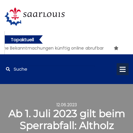
Topaktuell
che Bekanntmachungen künftig online abrufbar
12.06.2023
Ab 1. Juli 2023 gilt beim
Sperrabfall: Altholz