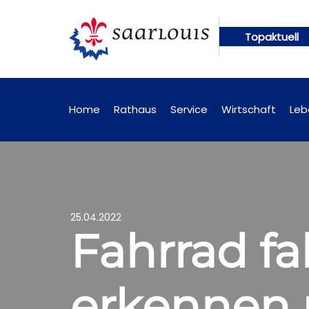
Topaktuell
ünftig online abrufbar
Öffentliche Bekanntmachu
Home
Rathaus
Service
Wirtschaft
Leb
25.04.2022
Fahrrad fa
erkennen 