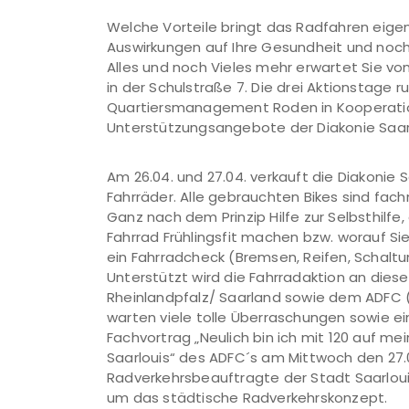
Welche Vorteile bringt das Radfahren eigentl
Auswirkungen auf Ihre Gesundheit und noch
Alles und noch Vieles mehr erwartet Sie vom
in der Schulstraße 7. Die drei Aktionstage 
Quartiersmanagement Roden in Kooperation
Unterstützungsangebote der Diakonie Saar 
Am 26.04. und 27.04. verkauft die Diakonie
Fahrräder. Alle gebrauchten Bikes sind fac
Ganz nach dem Prinzip Hilfe zur Selbsthilfe, 
Fahrrad Frühlingsfit machen bzw. worauf S
ein Fahrradcheck (Bremsen, Reifen, Schaltu
Unterstützt wird die Fahrradaktion an die
Rheinlandpfalz/ Saarland sowie dem ADFC 
warten viele tolle Überraschungen sowie ei
Fachvortrag „Neulich bin ich mit 120 auf me
Saarlouis“ des ADFC´s am Mittwoch den 27.
Radverkehrsbeauftragte der Stadt Saarlouis,
um das städtische Radverkehrskonzept.