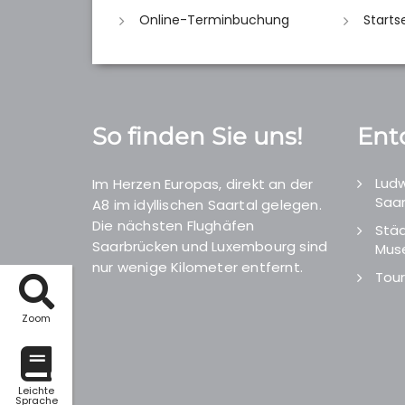
Online-Terminbuchung
Starts
So finden Sie uns!
Ent
Ludw
Im Herzen Europas, direkt an der
Saar
A8 im idyllischen Saartal gelegen.
Die nächsten Flughäfen
Städ
Saarbrücken und Luxembourg sind
Mus
nur wenige Kilometer entfernt.
Tour
Zoom
Leichte
Sprache