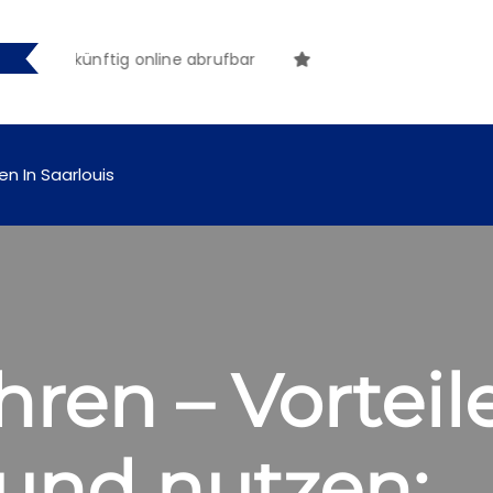
ngen künftig online abrufbar
en In Saarlouis
hren – Vorteil
und nutzen: