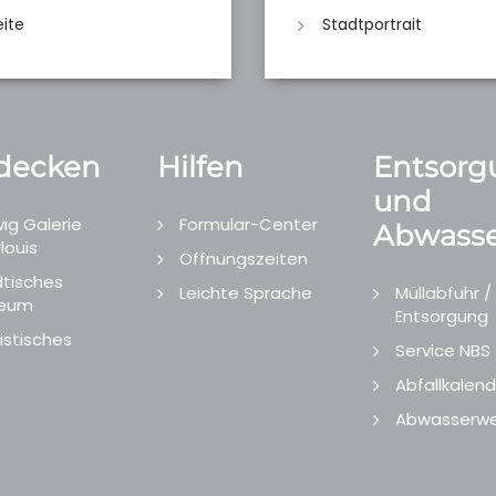
eite
Stadtportrait
decken
Hilfen
Entsorg
und
ig Galerie
Formular-Center
Abwasse
louis
Öffnungszeiten
tisches
Leichte Sprache
Müllabfuhr /
eum
Entsorgung
istisches
Service NBS
Abfallkalend
Abwasserwe