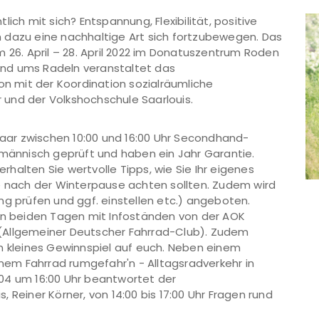
ich mit sich? Entspannung, Flexibilität, positive
 dazu eine nachhaltige Art sich fortzubewegen. Das
 26. April – 28. April 2022 im Donatuszentrum Roden
rund ums Radeln veranstaltet das
 mit der Koordination sozialräumliche
und der Volkshochschule Saarlouis.
 Saar zwischen 10:00 und 16:00 Uhr Secondhand-
hmännisch geprüft und haben ein Jahr Garantie.
erhalten Sie wertvolle Tipps, wie Sie Ihr eigenes
ie nach der Winterpause achten sollten. Zudem wird
ng prüfen und ggf. einstellen etc.) angeboten.
sen beiden Tagen mit Infoständen von der AOK
(Allgemeiner Deutscher Fahrrad-Club). Zudem
n kleines Gewinnspiel auf euch. Neben einem
inem Fahrrad rumgefahr'n - Alltagsradverkehr in
04 um 16:00 Uhr beantwortet der
 Reiner Körner, von 14:00 bis 17:00 Uhr Fragen rund