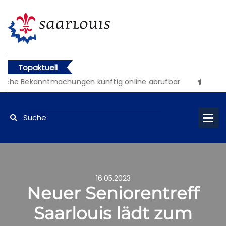
Topaktuell
iche Bekanntmachungen künftig online abrufbar
16.05.2023
Neuer Seniorentreff
Saarlouis lädt zum