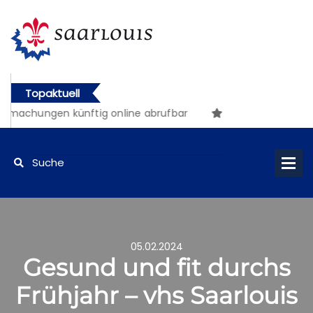
Topaktuell
machungen künftig online abrufbar
05.02.2024
Gesund und fit durchs
Frühjahr – vhs Saarlouis