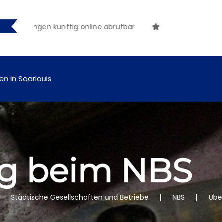
chungen künftig online abrufbar
en In Saarlouis
ng beim NBS
Städtische Gesellschaften und Betriebe
NBS
Übe