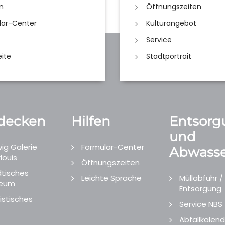
n
Öffnungszeiten
lar-Center
Kulturangebot
Service
eite
Stadtportrait
decken
Hilfen
Entsorg
und
ig Galerie
Formular-Center
Abwasse
louis
Öffnungszeiten
tisches
Leichte Sprache
Müllabfuhr /
eum
Entsorgung
istisches
Service NBS
Abfallkalend