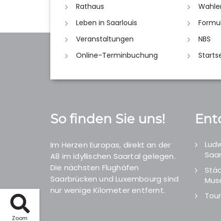
Rathaus
Wahle
Leben in Saarlouis
Formu
Veranstaltungen
NBS
Online-Terminbuchung
Starts
So finden Sie uns!
Ent
Ludw
Im Herzen Europas, direkt an der
Saar
A8 im idyllischen Saartal gelegen.
Die nächsten Flughäfen
Städ
Saarbrücken und Luxembourg sind
Mus
nur wenige Kilometer entfernt.
Tour
Zoom