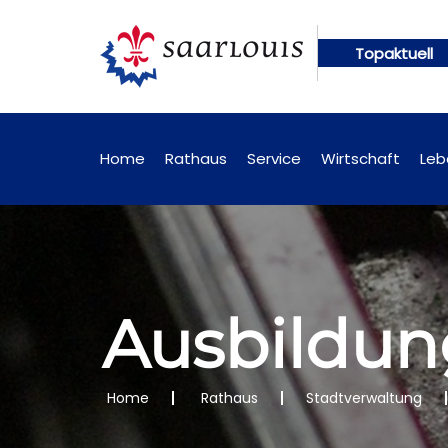
Topaktuell
n künftig online abrufbar
Öffentliche Bekanntma
Home
Rathaus
Service
Wirtschaft
Leb
Ausbildu
Home
Rathaus
Stadtverwaltung