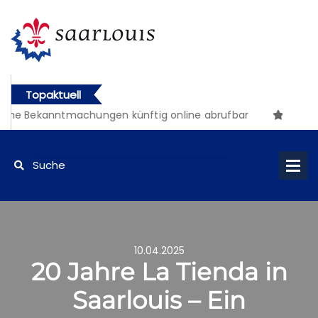
Topaktuell
che Bekanntmachungen künftig online abrufbar
10.04.2025
20 Jahre La Tienda in
Saarlouis – Ein