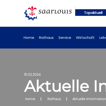
Topaktuell
en künftig online abrufbar
Öffentliche Bekanntm
Home
Rathaus
Service
Wirtschaft
Leb
16.02.2024
Aktuelle I
Home
Rathaus
Aktuelle Informatio