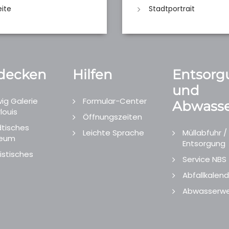
eite
Stadtportrait
decken
Hilfen
Entsorg
und
ig Galerie
Formular-Center
Abwasse
louis
Öffnungszeiten
tisches
Leichte Sprache
Müllabfuhr /
eum
Entsorgung
istisches
Service NBS
Abfallkalend
Abwasserwe