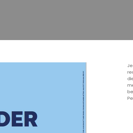
Je
re
di
me
be
Pe