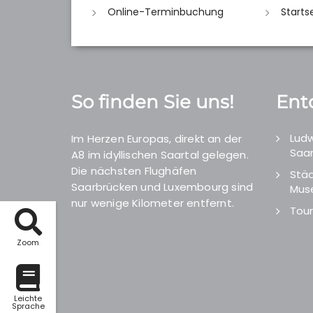
Online-Terminbuchung
Starts
So finden Sie uns!
Ent
Ludw
Im Herzen Europas, direkt an der
Saar
A8 im idyllischen Saartal gelegen.
Die nächsten Flughäfen
Städ
Saarbrücken und Luxembourg sind
Mus
nur wenige Kilometer entfernt.
Tour
Zoom
Leichte
Sprache