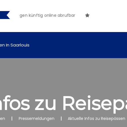
achungen künftig online abrufbar
en In Saarlouis
nfos zu Reise
nen
Pressemeldungen
Aktuelle Infos zu Reisepässen