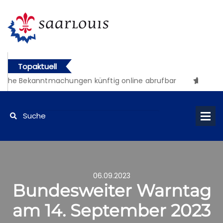
Topaktuell
che Bekanntmachungen künftig online abrufbar
06.09.2023
Bundesweiter Warntag
am 14. September 2023