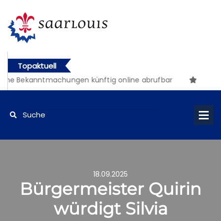
Topaktuell
he Bekanntmachungen künftig online abrufbar
18.09.2025
Bürgermeister Quirin
würdigt Silvia