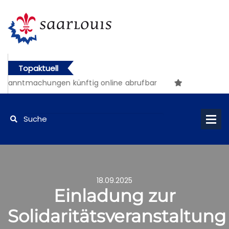
Topaktuell
ekanntmachungen künftig online abrufbar
18.09.2025
Einladung zur
Solidaritätsveranstaltung